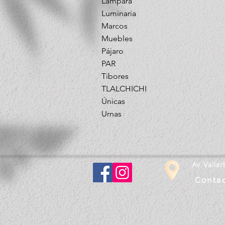
Lámpara
Luminaria
Marcos
Muebles
Pájaro
PAR
Tibores
TLALCHICHI
Únicas
Urnas
Av. Valla
Contac