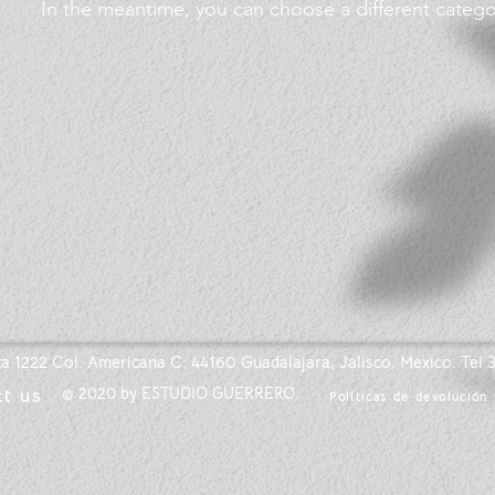
In the meantime, you can choose a different categ
rta 1222 Col. Americana C: 44160 Guadalajara, Jalisco, Mexico.
Tel 
© 2020 by ESTUDIO GUERRERO.
t us
Políticas de devolución