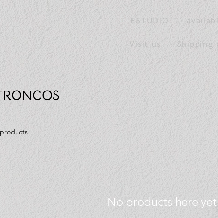
ESTUDIO
availab
Visit us
Shipping 
TRONCOS
 products
No products here yet.