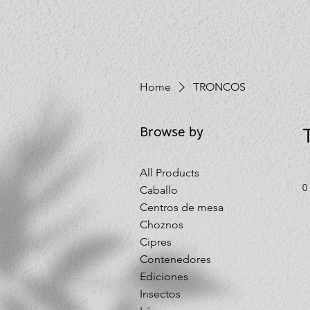
Home
TRONCOS
Browse by
All Products
0
Caballo
Centros de mesa
Choznos
Cipres
Contenedores
Ediciones
Insectos