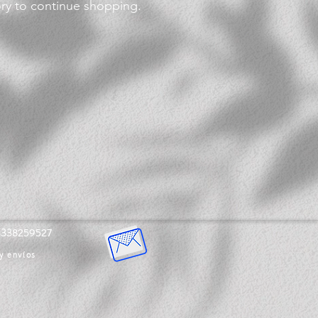
ory to continue shopping.
3338259527
 y envíos