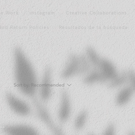
le Work
instagram
Creative Collaborations
and Return Policies
Resultados de la búsqueda
Sort by:
Recommended
..