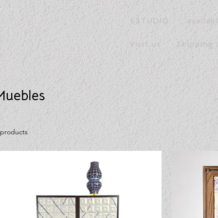
ESTUDIO
availab
Visit us
Shipping 
Muebles
 products