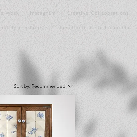
le Work
instagram
Creative Collaborations
and Return Policies
Resultados de la búsqueda
Sort by:
Recommended