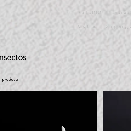
ESTUDIO
availab
Visit us
Shipping 
Insectos
1 products