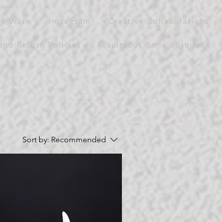
le Work
instagram
Creative Collaborations
and Return Policies
Resultados de la búsqueda
Sort by:
Recommended