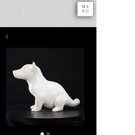
ME
NU