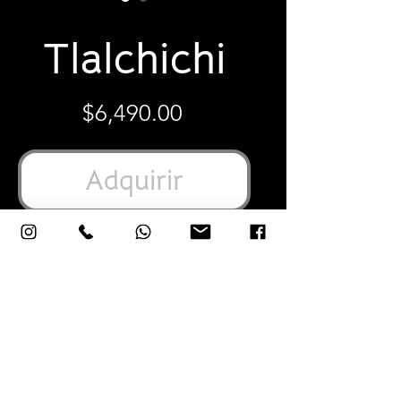
SKU: TGNT
Tlalchichi
Precio
$6,490.00
Adquirir
12"X18"X9" Pulgadas
33x48x23 Centímetros
Cerámica vidriada elaborada y pintada
a mano.
Alpaca (aleación también conocida
como plata alemana, metal blanco o
argentan) elaborada artesanalmente.