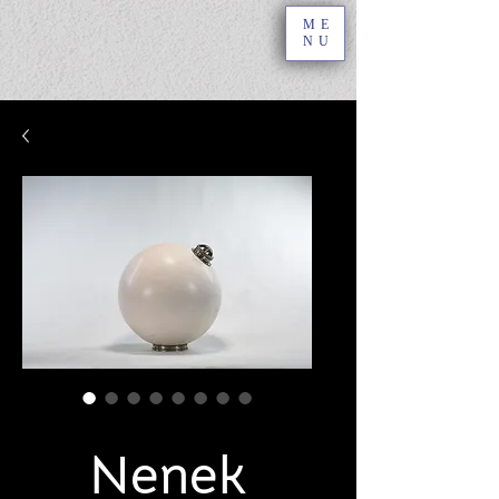
ME
NU
SKU: NFIH
Nenek