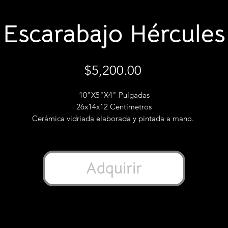
Escarabajo Hércules
Precio
$5,200.00
10"X5"X4" Pulgadas
26x14x12 Centímetros
Cerámica vidriada elaborada y pintada a mano.
lpaca (aleación también conocida como plata alemana, metal blan
o argentan) elaborada artesanalmente.
Adquirir
SKU: EGNN