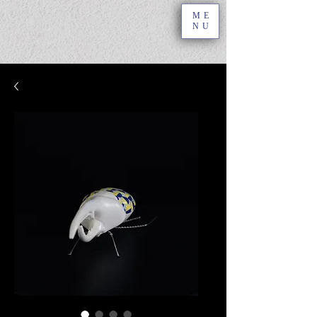
ME
NU