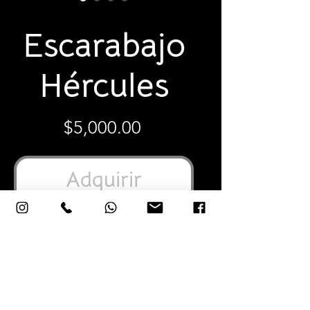
SKU: EGMP
Escarabajo
Hércules
Precio
$5,000.00
Adquirir
10"X5"X4" Pulgadas
26x14x12 Centímetros
Cerámica vidriada elaborada y pintada
a mano.
Alpaca (aleación también conocida
como plata alemana, metal blanco o