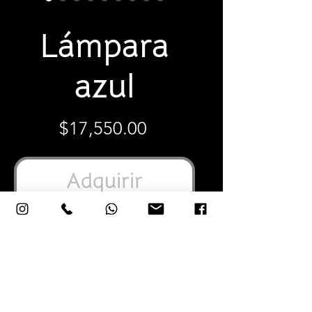
SKU: LGMM
Lámpara
azul
Precio
$17,550.00
Adquirir
20"x15"x4” Pulgadas
53X40X11 Centímetros
Cerámica vidriada elaborada y pintada
a mano.
Alpaca (aleación también conocida
como plata alemana, metal blanco o