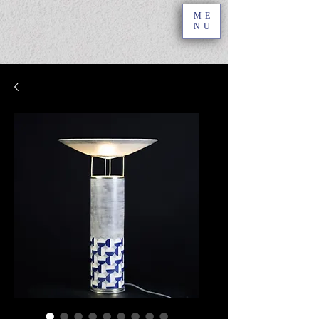
ME
NU