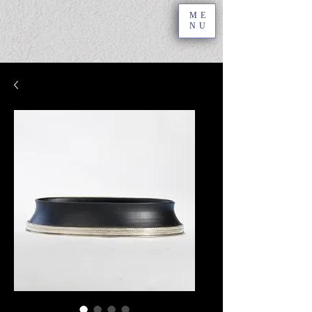
ME
NU