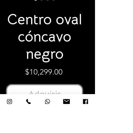
SKU: CGPQ
Centro oval
cóncavo
negro
Precio
$10,299.00
Adquirir
3"X17”X8” Pulgadas
10X42X21 Centímetros
Cerámica vidriada elaborada y pintada