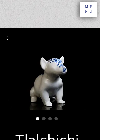
ME
NU
SKU: TGHN