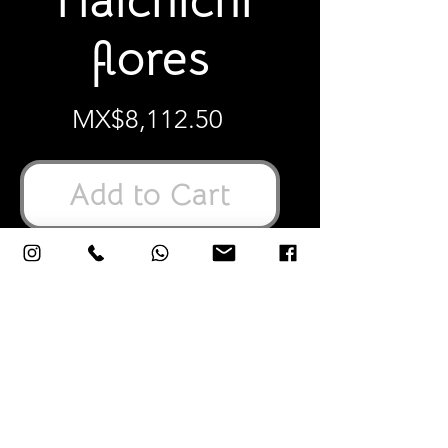
Tlalchichi
flores
Price
MX$8,112.50
Add to Cart
12"X18"X9" Pulgadas
33x48x23 Centímetros
Cerámica vidriada elaborada y pintada
a mano.
Alpaca (aleación también conocida
como plata alemana, metal blanco o
argentan) elaborada artesanalmente.