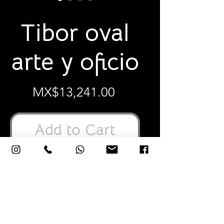
SKU: TOFIL
Tibor oval
arte y oficio
Price
MX$13,241.00
Add to Cart
16”X12”X9” Pulgadas
42X32X24 Centímetros
Cerámica vidriada elaborada y pintada
a mano.
Alpaca (aleación también conocida
como plata alemana, metal blanco o