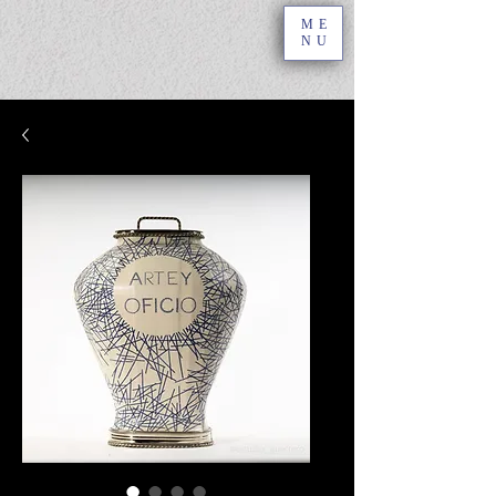
ME
NU