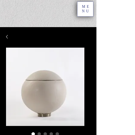
ME
NU