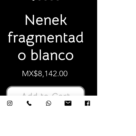
SKU: NFJV
Nenek
fragmentad
o blanco
Price
MX$8,142.00
Add to Cart
11”X10”X10” Pulgadas
30x26x26 Centímetros
Cerámica vidriada elaborada y pintada