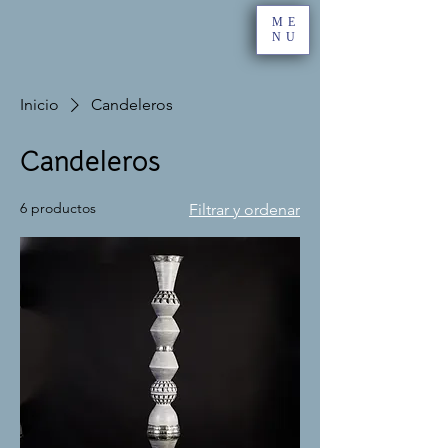
ME
NU
Inicio
Candeleros
Candeleros
6 productos
Filtrar y ordenar